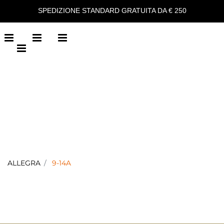
SPEDIZIONE STANDARD GRATUITA DA € 250
Open menu
Open menu
Open menu
Open menu
ALLEGRA
9-14A