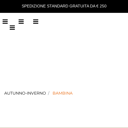
SPEDIZIONE STANDARD GRATUITA DA € 250
Open menu
Open menu
Open menu
Open menu
AUTUNNO-INVERNO
BAMBINA